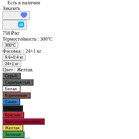
Есть в наличии
Заказать
758 ₽/
кг
Термостойкость :
300°C
300°C
Фасовка. :
24+1 кг
9.6+0.4 кг
24+1 кг
Цвет :
Желтая.
Серый.
Серебристый.
Белая.
Коричневая.
Синяя.
Черный.
Красная.
Красно-коричневая.
Желтая.
Зеленая.