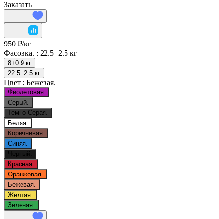
Заказать
950 ₽/
кг
Фасовка. :
22.5+2.5 кг
8+0.9 кг
22.5+2.5 кг
Цвет :
Бежевая.
Фиолетовая.
Серый.
Темно-Серая.
Белая.
Коричневая.
Синяя.
Черный.
Красная.
Оранжевая.
Бежевая.
Желтая.
Зеленая.