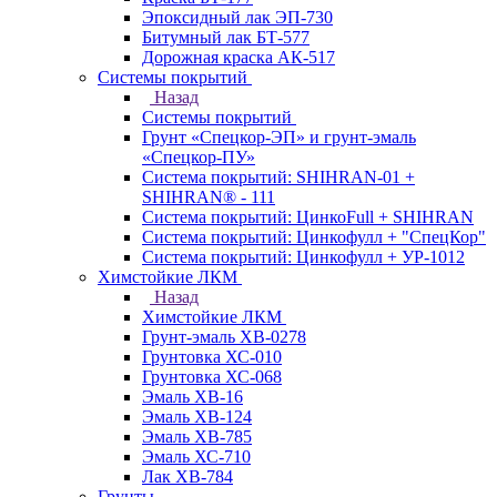
Эпоксидный лак ЭП-730
Битумный лак БТ-577
Дорожная краска АК-517
Системы покрытий
Назад
Системы покрытий
Грунт «Спецкор-ЭП» и грунт-эмаль
«Спецкор-ПУ»
Система покрытий: SHIHRAN-01 +
SHIHRAN® - 111
Система покрытий: ЦинкоFull + SHIHRAN
Система покрытий: Цинкофулл + "СпецКор"
Система покрытий: Цинкофулл + УР-1012
Химстойкие ЛКМ
Назад
Химстойкие ЛКМ
Грунт-эмаль ХВ-0278
Грунтовка ХС-010
Грунтовка ХС-068
Эмаль ХВ-16
Эмаль ХВ-124
Эмаль ХВ-785
Эмаль ХС-710
Лак ХВ-784
Грунты