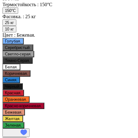
Термостойкость :
150°C
150°C
Фасовка. :
25 кг
25 кг
10 кг
Цвет :
Бежевая.
Голубая.
Серебристый.
Светло-серая.
Темно-Серая.
Белая.
Коричневая.
Синяя.
Черный.
Красная.
Оранжевая.
Красно-коричневая.
Бежевая.
Желтая.
Зеленая.