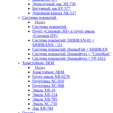
Эпоксидный лак ЭП-730
Битумный лак БТ-577
Дорожная краска АК-517
Системы покрытий
Назад
Системы покрытий
Грунт «Спецкор-ЭП» и грунт-эмаль
«Спецкор-ПУ»
Система покрытий: SHIHRAN-01 +
SHIHRAN® - 111
Система покрытий: ЦинкоFull + SHIHRAN
Система покрытий: Цинкофулл + "СпецКор"
Система покрытий: Цинкофулл + УР-1012
Химстойкие ЛКМ
Назад
Химстойкие ЛКМ
Грунт-эмаль ХВ-0278
Грунтовка ХС-010
Грунтовка ХС-068
Эмаль ХВ-16
Эмаль ХВ-124
Эмаль ХВ-785
Эмаль ХС-710
Лак ХВ-784
Грунты