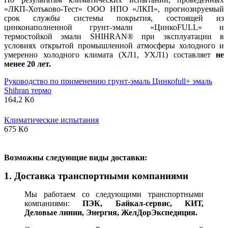
«ЛКП-Хотьково-Тест» ООО НПО «ЛКП», прогнозируемый
срок службы системы покрытия, состоящей из
цинконаполненной грунт-эмали «ЦинкоFULL» и
термостойкой эмали SHIHRAN® при эксплуатации в
условиях открытой промышленной атмосферы холодного и
умеренно холодного климата (ХЛ1, УХЛ1) составляет
не
менее 20 лет.
Руководство по применению грунт-эмаль Цинкоfull+ эмаль
Shihran термо
164,2 Кб
Климатические испытания
675 Кб
В
озможны следующие виды доставки:
1. Доставка транспортными компаниями
Мы работаем со следующими транспортными
компаниями:
ПЭК, Байкал-сервис, КИТ,
Деловые линии, Энергия, ЖелДорЭкспедиция.