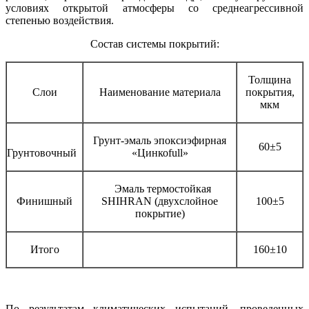
условиях открытой атмосферы со среднеагрессивной
степенью воздействия.
Состав системы покрытий:
Толщина
Слои
Наименование материала
покрытия,
мкм
Грунт-эмаль эпоксиэфирная
60±5
Грунтовочный
«Цинкоfull»
Эмаль термостойкая
Финишный
SHIHRAN (двухслойное
100±5
покрытие)
Итого
160±10
По результатам климатических испытаний, проведенных