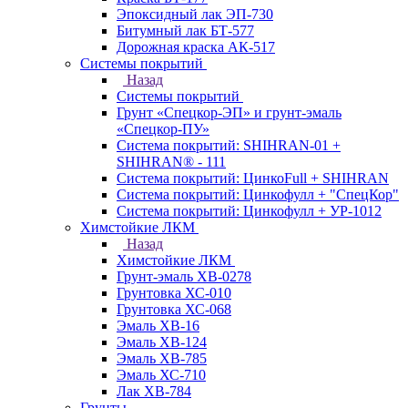
Эпоксидный лак ЭП-730
Битумный лак БТ-577
Дорожная краска АК-517
Системы покрытий
Назад
Системы покрытий
Грунт «Спецкор-ЭП» и грунт-эмаль
«Спецкор-ПУ»
Система покрытий: SHIHRAN-01 +
SHIHRAN® - 111
Система покрытий: ЦинкоFull + SHIHRAN
Система покрытий: Цинкофулл + "СпецКор"
Система покрытий: Цинкофулл + УР-1012
Химстойкие ЛКМ
Назад
Химстойкие ЛКМ
Грунт-эмаль ХВ-0278
Грунтовка ХС-010
Грунтовка ХС-068
Эмаль ХВ-16
Эмаль ХВ-124
Эмаль ХВ-785
Эмаль ХС-710
Лак ХВ-784
Грунты