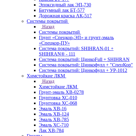
Эпоксидный лак ЭП-730
Битумный лак БТ-577
Дорожная краска АК-517
Системы покрытий
Назад
Системы покрытий
Грунт «Спецкор-ЭП» и грунт-эмаль
«Спецкор-ПУ»
Система покрытий: SHIHRAN-01 +
SHIHRAN® - 111
Система покрытий: ЦинкоFull + SHIHRAN
Система покрытий: Цинкофулл + "СпецКор"
Система покрытий: Цинкофулл + УР-1012
Химстойкие ЛКМ
Назад
Химстойкие ЛКМ
Грунт-эмаль ХВ-0278
Грунтовка ХС-010
Грунтовка ХС-068
Эмаль ХВ-16
Эмаль ХВ-124
Эмаль ХВ-785
Эмаль ХС-710
Лак ХВ-784
Грунты