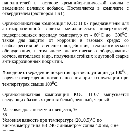
наполнителей в растворе кремнийорганической смолы с
введением целевых добавок. Поставляется в комплекте с
отвердителем (раствором ТБТ).
Органосиликатная композиция КОС 11-07 предназначены для
антикоррозионной защиты металлических поверхностей,
0
0
подвергающихся перепаду температур от - 60
С до +300
С,
также для защиты от коррозии в газовых средах со
слабоагрессивной степенью воздействия, технологического
оборудования, в том числе энергетического оборудования:
котлов, автоклавов и др., получения стойких к дуговой сварке
антикоррозионных покрытий.
0
Холодное отверждение покрытия при эксплуатации до 100
С,
горячее отверждение после нанесения при эксплуатации при
0
температурах свыше 100
С.
Органосиликатная композиция КОС 11-07 выпускается
следующих базовых цветов: белый, зеленый, черный.
Массовая доля нелетучих веществ, %
55
Условная вязкость при температуре (20±0,5)°С по
вискозиметру типа ВЗ-246 с диаметром сопла 4,0 мм, с не
менее