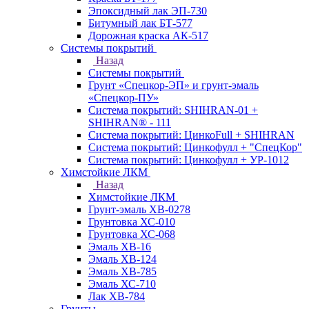
Эпоксидный лак ЭП-730
Битумный лак БТ-577
Дорожная краска АК-517
Системы покрытий
Назад
Системы покрытий
Грунт «Спецкор-ЭП» и грунт-эмаль
«Спецкор-ПУ»
Система покрытий: SHIHRAN-01 +
SHIHRAN® - 111
Система покрытий: ЦинкоFull + SHIHRAN
Система покрытий: Цинкофулл + "СпецКор"
Система покрытий: Цинкофулл + УР-1012
Химстойкие ЛКМ
Назад
Химстойкие ЛКМ
Грунт-эмаль ХВ-0278
Грунтовка ХС-010
Грунтовка ХС-068
Эмаль ХВ-16
Эмаль ХВ-124
Эмаль ХВ-785
Эмаль ХС-710
Лак ХВ-784
Грунты