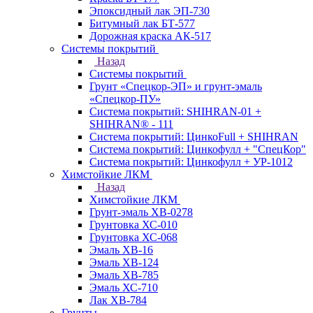
Эпоксидный лак ЭП-730
Битумный лак БТ-577
Дорожная краска АК-517
Системы покрытий
Назад
Системы покрытий
Грунт «Спецкор-ЭП» и грунт-эмаль
«Спецкор-ПУ»
Система покрытий: SHIHRAN-01 +
SHIHRAN® - 111
Система покрытий: ЦинкоFull + SHIHRAN
Система покрытий: Цинкофулл + "СпецКор"
Система покрытий: Цинкофулл + УР-1012
Химстойкие ЛКМ
Назад
Химстойкие ЛКМ
Грунт-эмаль ХВ-0278
Грунтовка ХС-010
Грунтовка ХС-068
Эмаль ХВ-16
Эмаль ХВ-124
Эмаль ХВ-785
Эмаль ХС-710
Лак ХВ-784
Грунты