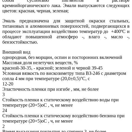
собой суспензию пигментов в растворе
кремнийорганического лака. Эмали выпускаются следующих
цветов: красная, черная, зеленая;
Эмаль предназначена для защитной окраски стальных,
титановых и алюминиевых поверхностей, подвергающихся в
процессе эксплуатации воздействию температур до +400ºС и
обладают повышенной атмосферо -, влаго -, масло -,
бензостойкостью.
Внешний вид
однородная, без морщин, оспин и посторонних включений
Массовая доля нелетучих веществ, %
красной-30-35, - красной; зеленой и черной 39-45
Условная вязкость по вискозиметру типа ВЗ-246 с диаметром
сопла 4 мм при температуре (20,0±0,5)°С, с
12-20
Эластичность пленки при изгибе , мм, не более
3
Стойкость пленки к статическому воздействию воды при
температуре (20+5)оС , ч, не менее
24
Стойкость пленки к статическому воздействию бензина при
температуре (20+5)оС , ч, не менее
2
Время высыхания покрытия до степени 3, не более