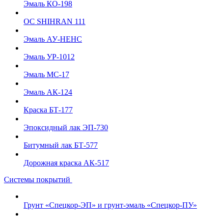
Эмаль КО-198
ОС SHIHRAN 111
Эмаль АУ-НЕНС
Эмаль УР-1012
Эмаль МС-17
Эмаль АК-124
Краска БТ-177
Эпоксидный лак ЭП-730
Битумный лак БТ-577
Дорожная краска АК-517
Системы покрытий
Грунт «Спецкор-ЭП» и грунт-эмаль «Спецкор-ПУ»