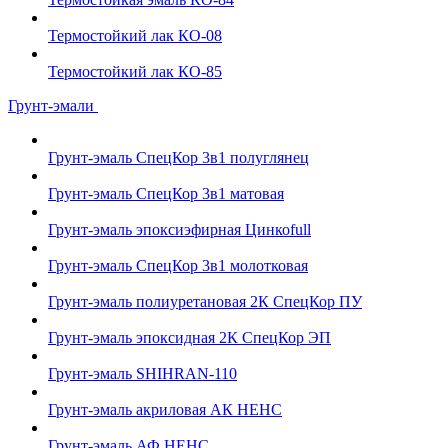
Термостойкий лак КО-08
Термостойкий лак КО-85
Грунт-эмали
Грунт-эмаль СпецКор 3в1 полуглянец
Грунт-эмаль СпецКор 3в1 матовая
Грунт-эмаль эпоксиэфирная Цинкоfull
Грунт-эмаль СпецКор 3в1 молотковая
Грунт-эмаль полиуретановая 2К СпецКор ПУ
Грунт-эмаль эпоксидная 2К СпецКор ЭП
Грунт-эмаль SHIHRAN-110
Грунт-эмаль акриловая АК НЕНС
Грунт-эмаль АФ НЕНС