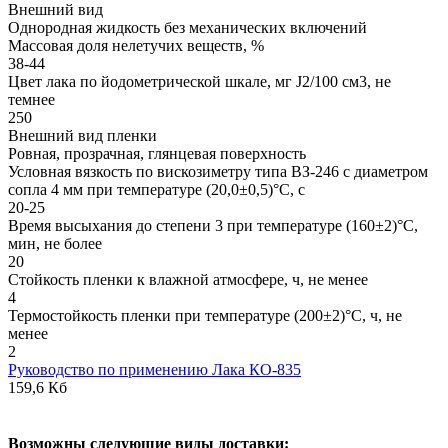
Внешний вид
Однородная жидкость без механических включений
Массовая доля нелетучих веществ, %
38-44
Цвет лака по йодометрической шкале, мг J2/100 см3, не
темнее
250
Внешний вид пленки
Ровная, прозрачная, глянцевая поверхность
Условная вязкость по вискозиметру типа ВЗ-246 с диаметром
сопла 4 мм при температуре (20,0±0,5)°С, с
20-25
Время высыхания до степени 3 при температуре (160±2)°С,
мин, не более
20
Стойкость пленки к влажной атмосфере, ч, не менее
4
Термостойкость пленки при температуре (200±2)°С, ч, не
менее
2
Руководство по применению Лака КО-835
159,6 Кб
В
озможны следующие виды доставки: