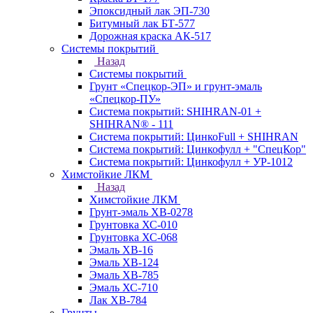
Эпоксидный лак ЭП-730
Битумный лак БТ-577
Дорожная краска АК-517
Системы покрытий
Назад
Системы покрытий
Грунт «Спецкор-ЭП» и грунт-эмаль
«Спецкор-ПУ»
Система покрытий: SHIHRAN-01 +
SHIHRAN® - 111
Система покрытий: ЦинкоFull + SHIHRAN
Система покрытий: Цинкофулл + "СпецКор"
Система покрытий: Цинкофулл + УР-1012
Химстойкие ЛКМ
Назад
Химстойкие ЛКМ
Грунт-эмаль ХВ-0278
Грунтовка ХС-010
Грунтовка ХС-068
Эмаль ХВ-16
Эмаль ХВ-124
Эмаль ХВ-785
Эмаль ХС-710
Лак ХВ-784
Грунты