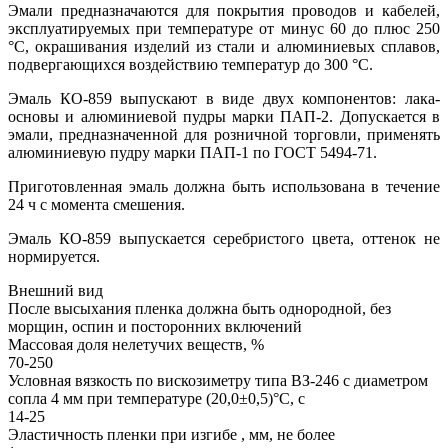
Эмали предназначаются для покрытия проводов и кабелей,
эксплуатируемых при температуре от минус 60 до плюс 250
°С, окрашивания изделий из стали и алюминиевых сплавов,
подвергающихся воздействию температур до 300 °С.
Эмаль КО-859 выпускают в виде двух компонентов: лака-
основы и алюминиевой пудры марки ПАП-2. Допускается в
эмали, предназначенной для розничной торговли, применять
алюминиевую пудру марки ПАП-1 по ГОСТ 5494-71.
Приготовленная эмаль должна быть использована в течение
24 ч с момента смешения.
Эмаль КО-859 выпускается серебристого цвета, оттенок не
нормируется.
Внешний вид
После высыхания пленка должна быть однородной, без
морщин, оспин и посторонних включений
Массовая доля нелетучих веществ, %
70-250
Условная вязкость по вискозиметру типа ВЗ-246 с диаметром
сопла 4 мм при температуре (20,0±0,5)°С, с
14-25
Эластичность пленки при изгибе , мм, не более