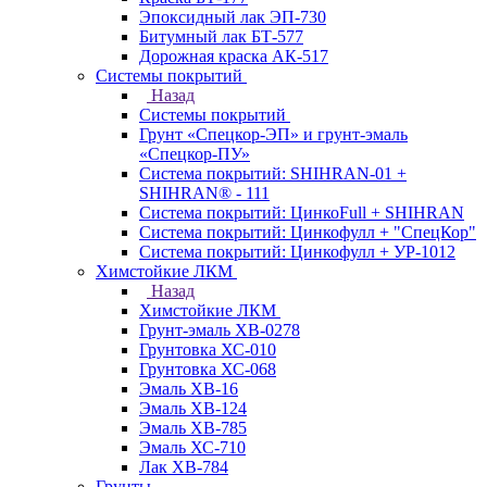
Эпоксидный лак ЭП-730
Битумный лак БТ-577
Дорожная краска АК-517
Системы покрытий
Назад
Системы покрытий
Грунт «Спецкор-ЭП» и грунт-эмаль
«Спецкор-ПУ»
Система покрытий: SHIHRAN-01 +
SHIHRAN® - 111
Система покрытий: ЦинкоFull + SHIHRAN
Система покрытий: Цинкофулл + "СпецКор"
Система покрытий: Цинкофулл + УР-1012
Химстойкие ЛКМ
Назад
Химстойкие ЛКМ
Грунт-эмаль ХВ-0278
Грунтовка ХС-010
Грунтовка ХС-068
Эмаль ХВ-16
Эмаль ХВ-124
Эмаль ХВ-785
Эмаль ХС-710
Лак ХВ-784
Грунты