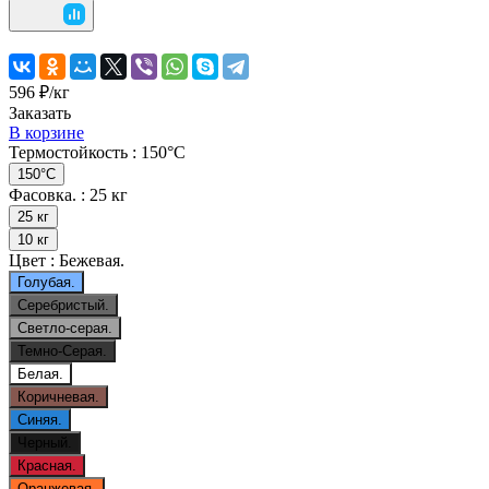
596 ₽/
кг
Заказать
В корзине
Термостойкость :
150°C
150°C
Фасовка. :
25 кг
25 кг
10 кг
Цвет :
Бежевая.
Голубая.
Серебристый.
Светло-серая.
Темно-Серая.
Белая.
Коричневая.
Синяя.
Черный.
Красная.
Оранжевая.