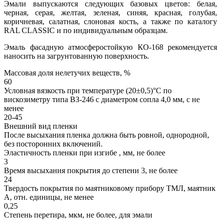
Эмали выпускаются следующих базовых цветов: белая,
черная, серая, желтая, зеленая, синяя, красная, голубая,
коричневая, салатная, слоновая кость, а также по каталогу
RAL CLASSIC и по индивидуальным образцам.
Эмаль фасадную атмосферостойкую КО-168 рекомендуется
наносить на загрунтованную поверхность.
Массовая доля нелетучих веществ, %
60
Условная вязкость при температуре (20±0,5)°С по
вискозиметру типа ВЗ-246 с диаметром сопла 4,0 мм, с не
менее
20-45
Внешний вид пленки
После высыхания пленка должна быть ровной, однородной,
без посторонних включений.
Эластичность пленки при изгибе , мм, не более
3
Время высыхания покрытия до степени 3, не более
24
Твердость покрытия по маятниковому прибору ТМЛ, маятник
А, отн. единицы, не менее
0,25
Степень перетира, мкм, не более, для эмали