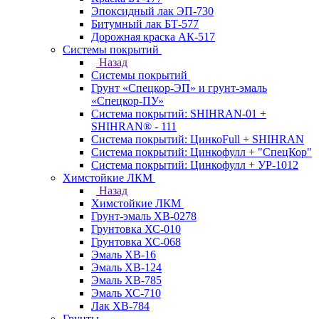
Эпоксидный лак ЭП-730
Битумный лак БТ-577
Дорожная краска АК-517
Системы покрытий
Назад
Системы покрытий
Грунт «Спецкор-ЭП» и грунт-эмаль
«Спецкор-ПУ»
Система покрытий: SHIHRAN-01 +
SHIHRAN® - 111
Система покрытий: ЦинкоFull + SHIHRAN
Система покрытий: Цинкофулл + "СпецКор"
Система покрытий: Цинкофулл + УР-1012
Химстойкие ЛКМ
Назад
Химстойкие ЛКМ
Грунт-эмаль ХВ-0278
Грунтовка ХС-010
Грунтовка ХС-068
Эмаль ХВ-16
Эмаль ХВ-124
Эмаль ХВ-785
Эмаль ХС-710
Лак ХВ-784
Грунты