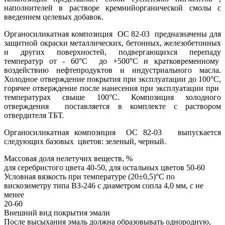
наполнителей в растворе кремнийорганической смолы с
введением целевых добавок.
Органосиликатная композиция ОС 82-03 предназначены для
защитной окраски металлических, бетонных, железобетонных
и других поверхностей, подвергающихся перепаду
температур от - 60°С до +500°С и кратковременному
воздействию нефтепродуктов и индустриального масла.
Холодное отверждение покрытия при эксплуатации до 100°С,
горячее отверждение после нанесения при эксплуатации при
температурах свыше 100°С. Композиция холодного
отверждения поставляется в комплекте с раствором
отвердителя ТБТ.
Органосиликатная композиция ОС 82-03 выпускается
следующих базовых цветов: зеленый, черный.
Массовая доля нелетучих веществ, %
для серебристого цвета 40-50, для остальных цветов 50-60
Условная вязкость при температуре (20±0,5)°С по
вискозиметру типа ВЗ-246 с диаметром сопла 4,0 мм, с не
менее
20-60
Внешний вид покрытия эмали
После высыхания эмаль должна образовывать однородную,