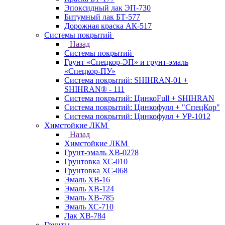
Эпоксидный лак ЭП-730
Битумный лак БТ-577
Дорожная краска АК-517
Системы покрытий
Назад
Системы покрытий
Грунт «Спецкор-ЭП» и грунт-эмаль
«Спецкор-ПУ»
Система покрытий: SHIHRAN-01 +
SHIHRAN® - 111
Система покрытий: ЦинкоFull + SHIHRAN
Система покрытий: Цинкофулл + "СпецКор"
Система покрытий: Цинкофулл + УР-1012
Химстойкие ЛКМ
Назад
Химстойкие ЛКМ
Грунт-эмаль ХВ-0278
Грунтовка ХС-010
Грунтовка ХС-068
Эмаль ХВ-16
Эмаль ХВ-124
Эмаль ХВ-785
Эмаль ХС-710
Лак ХВ-784
Грунты